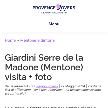
Skip
Skip
Skip
to
to
to
main
primary
footer
Provence
Per
content
sidebar
Lovers
Menu
risvegliare
i
sensi
Home
»
Mentone e dintorni
in
Provenza
Giardini Serre de la
-
Le
Madone (Mentone):
blog
visita + foto
de
Claire
Da
Sèverine HARZO
,
Region Lovers
|
27 Maggio 2024
|
contiene
et
link di affiliazione - se li usa, riceviamo una piccola commissione
(
scopri di più
)
Manu
Se si trova in
Costa
Azzurra per qualche giorno e