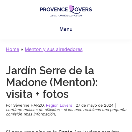
Skip
Skip
Skip
to
to
to
main
primary
footer
Provence
Despertar
content
sidebar
Lovers
Menu
los
sentidos
en
Home
»
Menton y sus alrededores
Provenza
-
Jardín Serre de la
Le
blog
Madone (Menton):
de
visita + fotos
Claire
et
Por
Sèverine HARZO
,
Region Lovers
|
27 de mayo de 2024
|
Manu
contiene enlaces de afiliados - si los usa, recibimos una pequeña
comisión (
más información
)
Si pasa unos días en la
Costa
Azul y tiene previsto