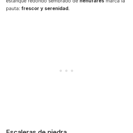
estanque redondo sembrado de
nenúfares
marca la
pauta:
frescor y serenidad
.
Escaleras de piedra