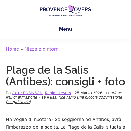
Skip
Skip
Skip
to
to
to
main
primary
footer
Provence
Per
content
sidebar
Lovers
Menu
risvegliare
i
sensi
Home
»
Nizza e dintorni
in
Provenza
Plage de la Salis
-
Le
(Antibes): consigli + foto
blog
de
Da
Claire ROBINSON
,
Region Lovers
|
25 Marzo 2026
|
contiene
link di affiliazione - se li usa, riceviamo una piccola commissione
Claire
(
scopri di più
)
et
Manu
Ha voglia di nuotare? Se soggiorna ad Antibes, avrà
l’imbarazzo della scelta. La Plage de la Salis, situata a