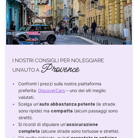
I NOSTRI CONSIGLI PER NOLEGGIARE
Provence
UN’AUTO A
Confronti i prezzi sulla nostra piattaforma
preferita:
DiscoverCars
– uno dei siti meglio
valutati.
Scelga un’
auto abbastanza potente
(le strade
sono ripide) ma
compatta
(alcuni passaggi sono
stretti).
Si ricordi di stipulare un’
assicurazione
completa
(alcune strade sono tortuose e strette).
C’è molta richiesta, quindi
prenotate in anticipo
.