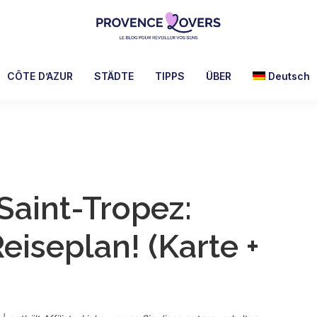
Provence
Um
Lovers
Ihre
CÔTE D’AZUR
STÄDTE
TIPPS
ÜBER
Deutsch
Sinne
in
der
Provence
zu
wecken
Saint-Tropez:
-
Le
eiseplan! (Karte +
blog
de
Claire
et
Manu