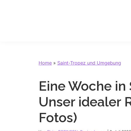
Skip
Skip
Skip
Skip
to
to
to
to
primary
main
primary
footer
navigation
content
sidebar
Home
»
Saint-Tropez und Umgebung
Eine Woche in 
Unser idealer R
Fotos)