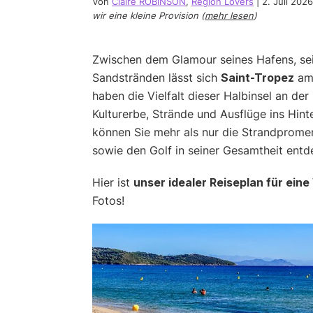
Von
Claire ROBINSON
,
Region Lovers
|
2. Juli 2026
wir eine kleine Provision (
mehr lesen
)
Zwischen dem Glamour seines Hafens, se
Sandstränden lässt sich
Saint-Tropez
am 
haben die Vielfalt dieser Halbinsel an der
Kulturerbe, Strände und Ausflüge ins Hint
können Sie mehr als nur die Strandprom
sowie den Golf in seiner Gesamtheit entd
Hier ist
unser idealer Reiseplan für ein
Fotos!