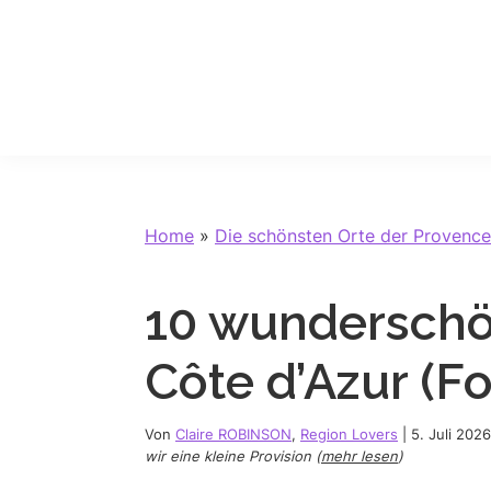
Skip
Skip
Skip
Skip
to
to
to
to
primary
main
primary
footer
navigation
content
sidebar
Home
»
Die schönsten Orte der Provence
10 wunderschö
Côte d’Azur (Fo
Von
Claire ROBINSON
,
Region Lovers
|
5. Juli 2026
wir eine kleine Provision (
mehr lesen
)