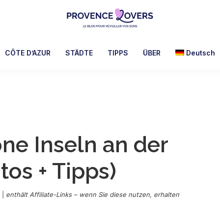
Provence
Um
Lovers
Ihre
CÔTE D’AZUR
STÄDTE
TIPPS
ÜBER
Deutsch
Sinne
in
der
Provence
zu
wecken
ne Inseln an der
-
Le
tos + Tipps)
blog
de
Claire
|
enthält Affiliate-Links – wenn Sie diese nutzen, erhalten
et
Manu