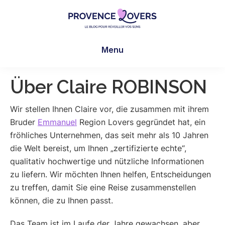
Skip
Skip
to
to
main
footer
Provence
Um
content
Lovers
Menu
Ihre
Sinne
in
Über Claire ROBINSON
der
Provence
Wir stellen Ihnen Claire vor, die zusammen mit ihrem
zu
Bruder
Emmanuel
Region Lovers gegründet hat, ein
wecken
fröhliches Unternehmen, das seit mehr als 10 Jahren
-
die Welt bereist, um Ihnen „zertifizierte echte“,
Le
qualitativ hochwertige und nützliche Informationen
blog
zu liefern. Wir möchten Ihnen helfen, Entscheidungen
de
zu treffen, damit Sie eine Reise zusammenstellen
Claire
können, die zu Ihnen passt.
et
Das Team ist im Laufe der Jahre gewachsen, aber
Manu