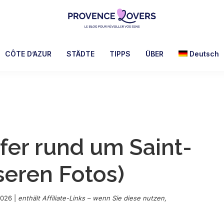
Provence
Um
Lovers
Ihre
CÔTE D’AZUR
STÄDTE
TIPPS
ÜBER
Deutsch
Sinne
in
der
Provence
zu
wecken
fer rund um Saint-
-
Le
seren Fotos)
blog
de
Claire
2026
|
enthält Affiliate-Links – wenn Sie diese nutzen,
et
Manu