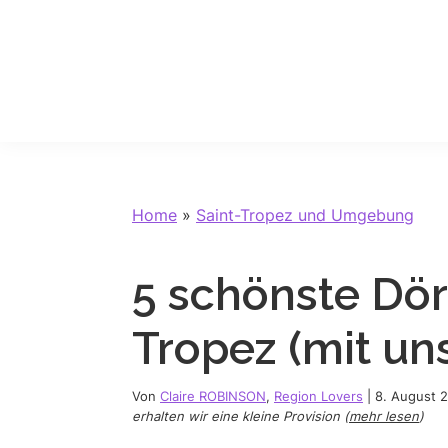
Skip
Skip
Skip
Skip
to
to
to
to
primary
main
primary
footer
navigation
content
sidebar
Home
»
Saint-Tropez und Umgebung
5 schönste Dör
Tropez (mit un
Von
Claire ROBINSON
,
Region Lovers
|
8. August 
erhalten wir eine kleine Provision (
mehr lesen
)