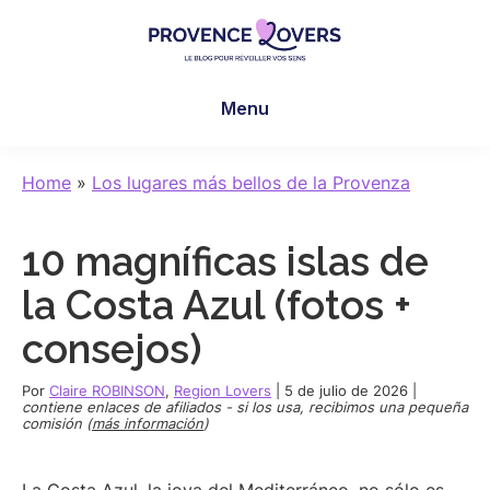
Skip
Skip
Skip
to
to
to
main
primary
footer
Provence
Despertar
content
sidebar
Lovers
Menu
los
sentidos
en
Home
»
Los lugares más bellos de la Provenza
Provenza
-
10 magníficas islas de
Le
blog
la Costa Azul (fotos +
de
consejos)
Claire
et
Por
Claire ROBINSON
,
Region Lovers
|
5 de julio de 2026
|
Manu
contiene enlaces de afiliados - si los usa, recibimos una pequeña
comisión (
más información
)
La Costa Azul, la joya del Mediterráneo, no sólo es