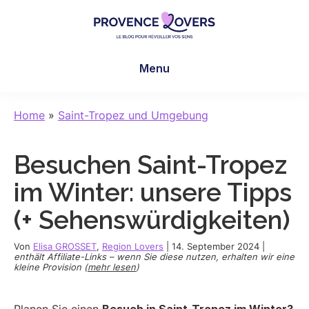
Skip
Skip
Skip
to
to
to
main
primary
footer
Provence
Um
content
sidebar
Lovers
Menu
Ihre
Sinne
in
Home
»
Saint-Tropez und Umgebung
der
Provence
Besuchen Saint-Tropez
zu
wecken
im Winter: unsere Tipps
-
(+ Sehenswürdigkeiten)
Le
blog
Von
Elisa GROSSET
,
Region Lovers
|
14. September 2024
|
de
enthält Affiliate-Links – wenn Sie diese nutzen, erhalten wir eine
kleine Provision (
mehr lesen
)
Claire
et
Manu
Planen Sie einen
Besuch in Saint-Tropez im Winter?