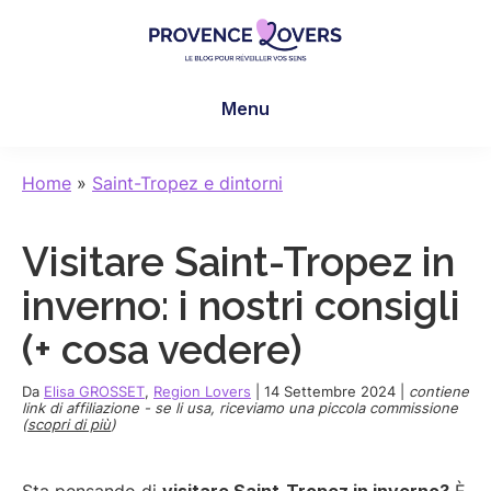
Skip
Skip
Skip
to
to
to
main
primary
footer
Provence
Per
content
sidebar
Lovers
Menu
risvegliare
i
sensi
Home
»
Saint-Tropez e dintorni
in
Provenza
Visitare Saint-Tropez in
-
Le
inverno: i nostri consigli
blog
(+ cosa vedere)
de
Claire
Da
Elisa GROSSET
,
Region Lovers
|
14 Settembre 2024
|
contiene
et
link di affiliazione - se li usa, riceviamo una piccola commissione
(
scopri di più
)
Manu
Sta pensando di
visitare Saint-Tropez in inverno?
È