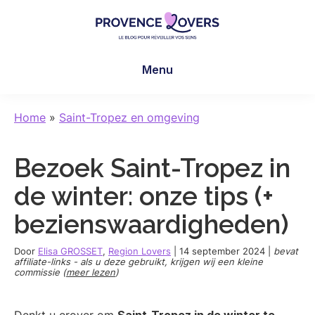
Skip
Skip
Skip
to
to
to
main
primary
footer
Provence
Uw
content
sidebar
Lovers
Menu
zintuigen
prikkelen
in
Home
»
Saint-Tropez en omgeving
de
Provence
Bezoek Saint-Tropez in
-
De
de winter: onze tips (+
blog
bezienswaardigheden)
van
Claire
Door
Elisa GROSSET
,
Region Lovers
|
14 september 2024
|
bevat
en
affiliate-links - als u deze gebruikt, krijgen wij een kleine
commissie (
meer lezen
)
Manu
Denkt u erover om
Saint-Tropez in de winter te