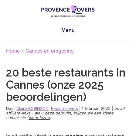
Skip
Skip
Skip
to
to
to
main
primary
footer
Provence
Uw
content
sidebar
Lovers
Menu
zintuigen
prikkelen
in
Home
»
Cannes en omgeving
de
Provence
20 beste restaurants in
-
De
Cannes (onze 2025
blog
beoordelingen)
van
Claire
Door
Claire ROBINSON
,
Region Lovers
|
1 februari 2025
|
bevat
en
affiliate-links - als u deze gebruikt, krijgen wij een kleine
commissie (
meer lezen
)
Manu
In dit artikel vindt u onze
mening
over wat volgens