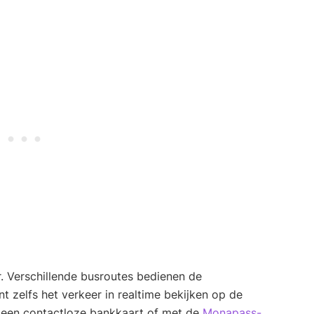
. Verschillende busroutes bedienen de
t zelfs het verkeer in realtime bekijken op de
t een contactloze bankkaart of met de
Monapass-