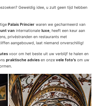
ezoeken? Geweldig idee, u zult geen tijd hebben
tige
Palais Princier
waren we gecharmeerd van
unt van
internationale
luxe
, heeft een keur aan
ens, privéstranden en restaurants met
liffen aangebouwd, laat niemand onverschillig!
outes
voor om het beste uit uw verblijf te halen en
 ons
praktische advies
en onze
vele foto’s
om uw
vormen.