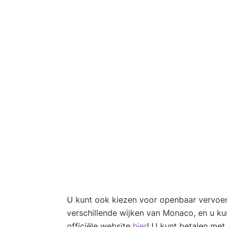
U kunt ook kiezen voor openbaar vervoer
verschillende wijken van Monaco, en u kun
officiële website
hier
! U kunt betalen me