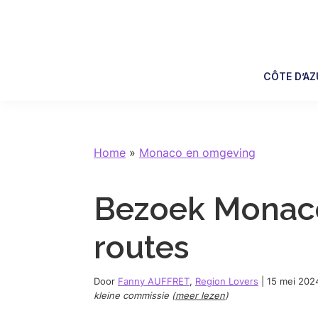
Skip
Skip
Skip
Skip
to
to
to
to
primary
main
primary
footer
navigation
content
sidebar
CÔTE D’AZ
Home
»
Monaco en omgeving
Bezoek Monaco
routes
Door
Fanny AUFFRET
,
Region Lovers
|
15 mei 202
kleine commissie (
meer lezen
)