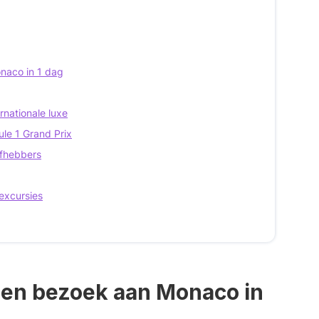
naco in 1 dag
rnationale luxe
ule 1 Grand Prix
efhebbers
excursies
 een bezoek aan Monaco in