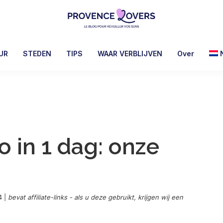
Provence
Uw
Lovers
zintuigen
UR
STEDEN
TIPS
WAAR VERBLIJVEN
Over
prikkelen
in
de
Provence
-
De
 in 1 dag: onze
blog
van
Claire
en
Manu
4
|
bevat affiliate-links - als u deze gebruikt, krijgen wij een