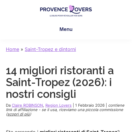
Skip
Skip
Skip
to
to
to
main
primary
footer
Provence
Per
content
sidebar
Lovers
Menu
risvegliare
i
sensi
Home
»
Saint-Tropez e dintorni
in
Provenza
14 migliori ristoranti a
-
Le
Saint-Tropez (2026): i
blog
nostri consigli
de
Claire
Da
Claire ROBINSON
,
Region Lovers
|
1 Febbraio 2026
|
contiene
et
link di affiliazione - se li usa, riceviamo una piccola commissione
(
scopri di più
)
Manu
Sta cercando i
migliori ristoranti di Saint-Tropez
?