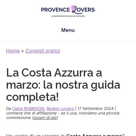
Skip
Skip
Skip
to
to
to
main
primary
footer
Provence
Per
content
sidebar
Lovers
Menu
risvegliare
i
sensi
Home
»
Consigli pratici
in
Provenza
La Costa Azzurra a
-
Le
marzo: la nostra guida
blog
completa!
de
Claire
Da
Claire ROBINSON
,
Region Lovers
|
17 Settembre 2024
|
et
contiene link di affiliazione - se li usa, riceviamo una piccola
commissione (
scopri di più
)
Manu
Ha voglia di un viaggio in
Costa Azzurra a marzo
?