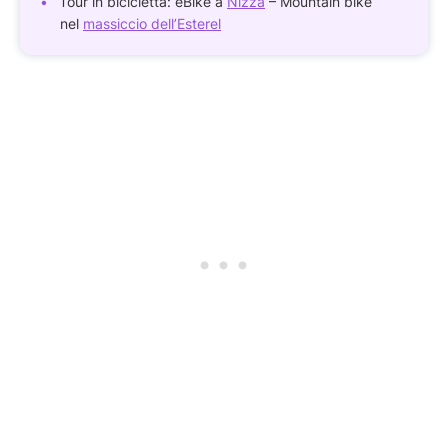
Tour in bicicletta: eBike a
Nizza
– Mountain bike
nel
massiccio dell’Esterel