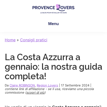
Skip
Skip
Skip
to
to
to
main
primary
footer
Provence
Per
content
sidebar
Lovers
Menu
risvegliare
i
sensi
Home
»
Consigli pratici
in
Provenza
La Costa Azzurra a
-
Le
gennaio: la nostra guida
blog
completa!
de
Claire
Da
Claire ROBINSON
,
Region Lovers
|
17 Settembre 2024
|
et
contiene link di affiliazione - se li usa, riceviamo una piccola
commissione (
scopri di più
)
Manu
Ha voglia di un viaggio in
Costa Azzurra a gennaio
?