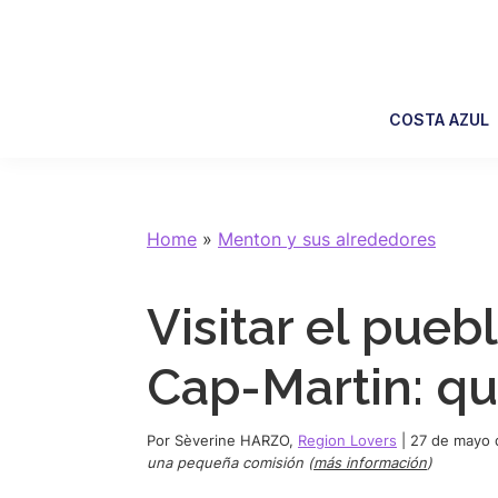
Skip
Skip
Skip
Skip
to
to
to
to
primary
main
primary
footer
navigation
content
sidebar
COSTA AZUL
Home
»
Menton y sus alrededores
Visitar el pue
Cap-Martin: qué
Por
Sèverine HARZO
,
Region Lovers
|
27 de mayo 
una pequeña comisión (
más información
)