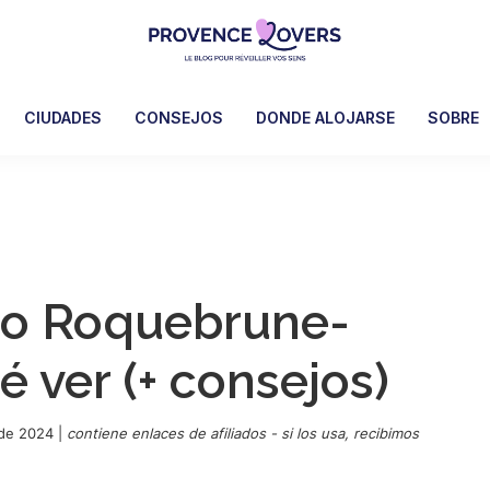
Provence
Despertar
Lovers
los
CIUDADES
CONSEJOS
DONDE ALOJARSE
SOBRE
sentidos
en
Provenza
-
Le
blog
blo Roquebrune-
de
Claire
 ver (+ consejos)
et
Manu
de 2024
|
contiene enlaces de afiliados - si los usa, recibimos