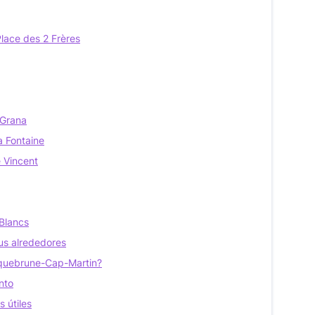
Place des 2 Frères
 Grana
a Fontaine
e Vincent
 Blancs
us alrededores
Roquebrune-Cap-Martin?
nto
 útiles