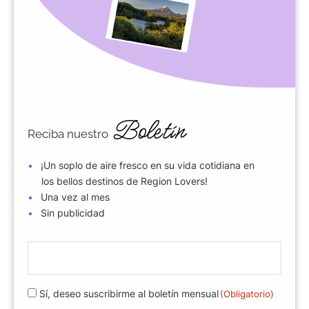
Boletín
Reciba nuestro
¡Un soplo de aire fresco en su vida cotidiana en
los bellos destinos de Region Lovers!
Una vez al mes
Sin publicidad
E
-
m
R
Sí, deseo suscribirme al boletín mensual
(Obligatorio)
a