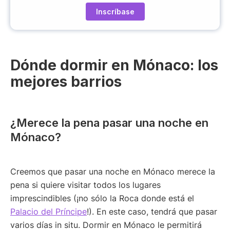
G
i
P
l
D
(
(
O
O
b
Dónde dormir en Mónaco: los
b
li
l
mejores barrios
g
i
a
g
t
a
o
t
¿Merece la pena pasar una noche en
ri
o
o
Mónaco?
r
)
i
o
)
Creemos que pasar una noche en Mónaco merece la
pena si quiere visitar todos los lugares
imprescindibles (¡no sólo la Roca donde está el
Palacio del Príncipe
!). En este caso, tendrá que pasar
varios días in situ. Dormir en Mónaco le permitirá