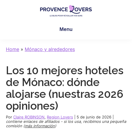
Skip
Skip
Skip
to
to
to
main
primary
footer
Provence
Despertar
content
sidebar
Lovers
Menu
los
sentidos
en
Home
»
Mónaco y alrededores
Provenza
-
Los 10 mejores hoteles
Le
blog
de Mónaco: dónde
de
alojarse (nuestras 2026
Claire
et
opiniones)
Manu
Por
Claire ROBINSON
,
Region Lovers
|
5 de junio de 2026
|
contiene enlaces de afiliados - si los usa, recibimos una pequeña
comisión (
más información
)