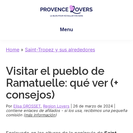
Skip
Skip
Skip
to
to
to
main
primary
footer
Provence
Despertar
content
sidebar
Lovers
Menu
los
sentidos
en
Home
»
Saint-Tropez y sus alrededores
Provenza
-
Visitar el pueblo de
Le
blog
Ramatuelle: qué ver (+
de
consejos)
Claire
et
Por
Elisa GROSSET
,
Region Lovers
|
26 de marzo de 2024
|
Manu
contiene enlaces de afiliados - si los usa, recibimos una pequeña
comisión (
más información
)
Enclavado en las alturas de la península de
Saint-