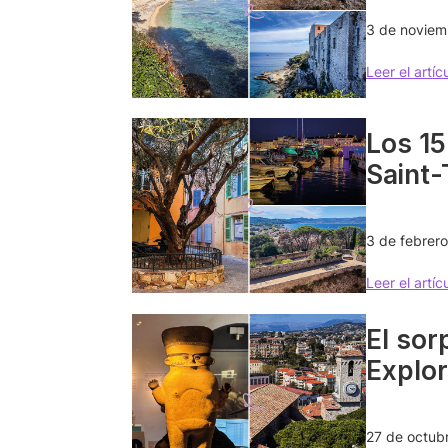
3 de noviem
Leer el artíc
Los 15
Saint
3 de febrer
Leer el artíc
El sor
Explo
27 de octub