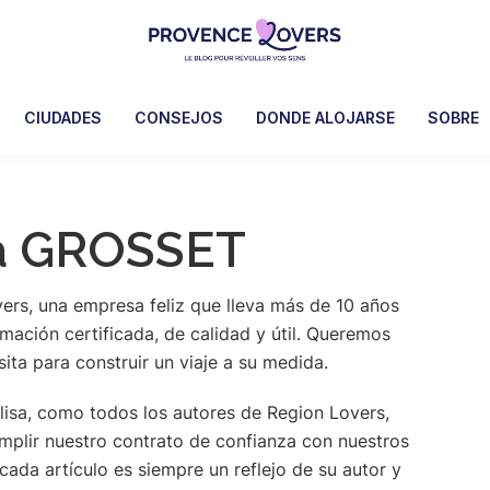
Provence
Despertar
Lovers
los
CIUDADES
CONSEJOS
DONDE ALOJARSE
SOBRE
sentidos
en
Provenza
sa GROSSET
-
Le
blog
ers, una empresa feliz que lleva más de 10 años
de
mación certificada, de calidad y útil. Queremos
Claire
ita para construir un viaje a su medida.
et
Manu
Elisa, como todos los autores de Region Lovers,
mplir nuestro contrato de confianza con nuestros
ada artículo es siempre un reflejo de su autor y