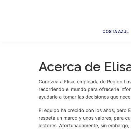
Skip
Skip
Skip
Skip
to
to
to
to
primary
main
primary
footer
navigation
content
sidebar
COSTA AZUL
Acerca de Eli
Conozca a Elisa, empleada de Region Lov
recorriendo el mundo para ofrecerle infor
ayudarle a tomar las decisiones que neces
El equipo ha crecido con los años, pero 
respeta un marco y unos valores, para cu
lectores. Afortunadamente, sin embargo, c