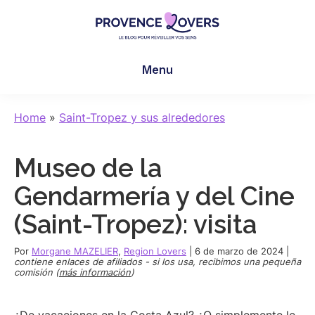
Skip
Skip
Skip
to
to
to
main
primary
footer
Provence
Despertar
content
sidebar
Lovers
Menu
los
sentidos
en
Home
»
Saint-Tropez y sus alrededores
Provenza
-
Museo de la
Le
blog
Gendarmería y del Cine
de
(Saint-Tropez): visita
Claire
et
Por
Morgane MAZELIER
,
Region Lovers
|
6 de marzo de 2024
|
Manu
contiene enlaces de afiliados - si los usa, recibimos una pequeña
comisión (
más información
)
¿De vacaciones en la Costa Azul? ¿O simplemente le