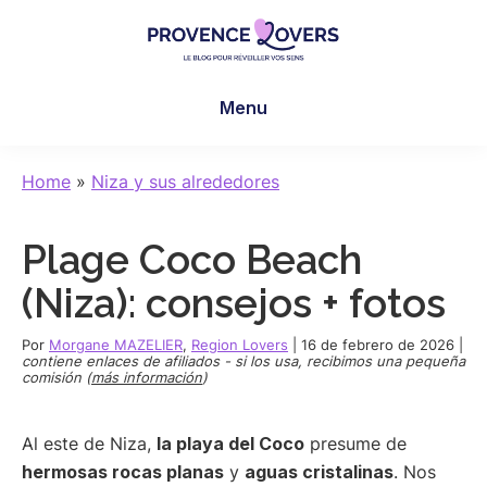
Skip
Skip
Skip
to
to
to
main
primary
footer
Provence
Despertar
content
sidebar
Lovers
Menu
los
sentidos
en
Home
»
Niza y sus alrededores
Provenza
-
Plage Coco Beach
Le
blog
(Niza): consejos + fotos
de
Claire
Por
Morgane MAZELIER
,
Region Lovers
|
16 de febrero de 2026
|
contiene enlaces de afiliados - si los usa, recibimos una pequeña
et
comisión (
más información
)
Manu
Al este de Niza,
la playa del Coco
presume de
hermosas rocas planas
y
aguas cristalinas
. Nos