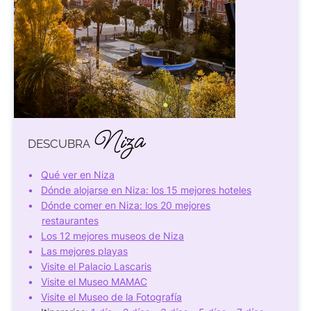
Niza
DESCUBRA
Qué ver en Niza
Dónde alojarse en Niza: los 15 mejores hoteles
Dónde comer en Niza: los 20 mejores
restaurantes
Los 12 mejores museos de Niza
Las mejores playas
Visite el Palacio Lascaris
Visite el Museo MAMAC
Visite el Museo de la Fotografía