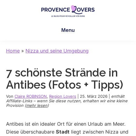
Skip
Skip
Skip
to
to
to
main
primary
footer
Provence
Um
content
sidebar
Lovers
Menu
Ihre
Sinne
in
Home
»
Nizza und seine Umgebung
der
Provence
7 schönste Strände in
zu
wecken
Antibes (Fotos + Tipps)
-
Le
Von
Claire ROBINSON
,
Region Lovers
|
25. März 2026
|
enthält
Affiliate-Links – wenn Sie diese nutzen, erhalten wir eine kleine
blog
Provision (
mehr lesen
)
de
Claire
Antibes ist ein idealer Ort für einen Urlaub am Meer.
et
Diese überschaubare
Stadt
liegt zwischen Nizza und
Manu