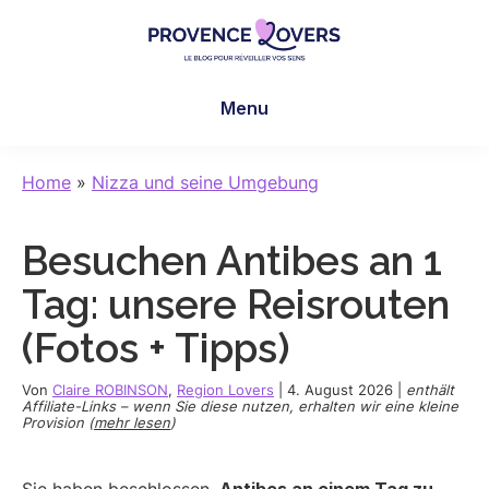
Skip
Skip
Skip
to
to
to
main
primary
footer
Provence
Um
content
sidebar
Lovers
Menu
Ihre
Sinne
in
Home
»
Nizza und seine Umgebung
der
Provence
Besuchen Antibes an 1
zu
wecken
Tag: unsere Reisrouten
-
(Fotos + Tipps)
Le
blog
Von
Claire ROBINSON
,
Region Lovers
|
4. August 2026
|
enthält
de
Affiliate-Links – wenn Sie diese nutzen, erhalten wir eine kleine
Provision (
mehr lesen
)
Claire
et
Manu
Sie haben beschlossen,
Antibes an einem Tag zu