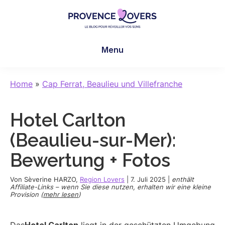
Skip
Skip
Skip
to
to
to
main
primary
footer
Provence
Um
content
sidebar
Lovers
Menu
Ihre
Sinne
in
Home
»
Cap Ferrat, Beaulieu und Villefranche
der
Provence
Hotel Carlton
zu
wecken
(Beaulieu-sur-Mer):
-
Bewertung + Fotos
Le
blog
Von
Sèverine HARZO
,
Region Lovers
|
7. Juli 2025
|
enthält
de
Affiliate-Links – wenn Sie diese nutzen, erhalten wir eine kleine
Provision (
mehr lesen
)
Claire
et
Manu
Das
Hotel Carlton
liegt in der geschützten Umgebung