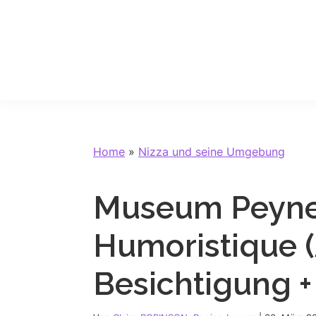
Skip
Skip
Skip
Skip
to
to
to
to
primary
main
primary
footer
navigation
content
sidebar
Home
»
Nizza und seine Umgebung
Museum Peynet
Humoristique (
Besichtigung +