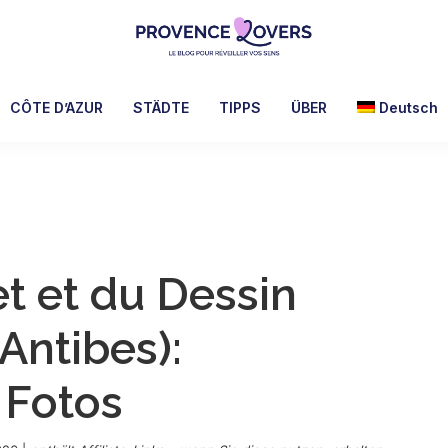
Provence
Um
Lovers
Ihre
CÔTE D’AZUR
STÄDTE
TIPPS
ÜBER
Deutsch
Sinne
in
der
Provence
zu
wecken
 et du Dessin
-
Le
Antibes):
blog
de
 Fotos
Claire
et
Manu