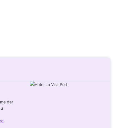
rme der
zu
nd