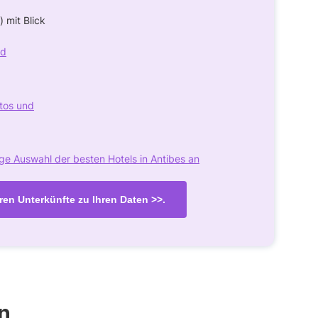
) mit Blick
nd
otos und
ige Auswahl der besten Hotels in Antibes an
ren Unterkünfte zu Ihren Daten >>.
n