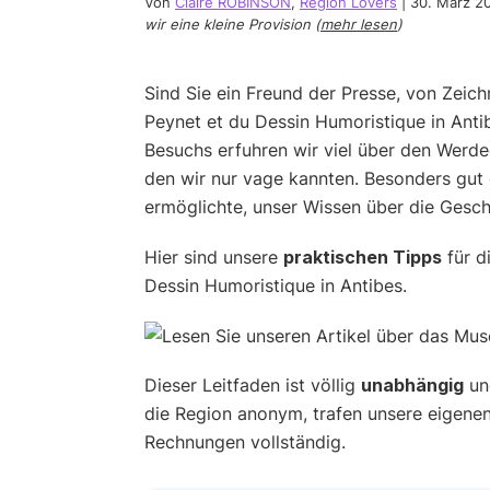
Von
Claire ROBINSON
,
Region Lovers
|
30. März 2
wir eine kleine Provision (
mehr lesen
)
Sind Sie ein Freund der Presse, von Zeic
Peynet et du Dessin Humoristique in Anti
Besuchs erfuhren wir viel über den Wer
den wir nur vage kannten. Besonders gut g
ermöglichte, unser Wissen über die Geschi
Hier sind unsere
praktischen Tipps
für d
Dessin Humoristique in Antibes.
Dieser Leitfaden ist völlig
unabhängig
und
die Region anonym, trafen unsere eigene
Rechnungen vollständig.