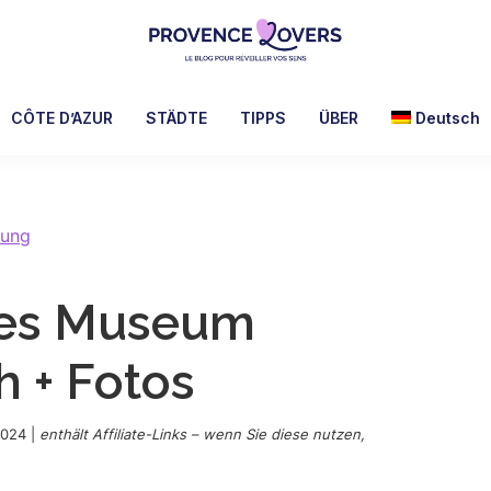
Provence
Um
Lovers
Ihre
CÔTE D’AZUR
STÄDTE
TIPPS
ÜBER
Deutsch
Sinne
in
der
Provence
bung
zu
wecken
hes Museum
-
Le
h + Fotos
blog
de
Claire
2024
|
enthält Affiliate-Links – wenn Sie diese nutzen,
et
Manu