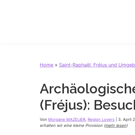
Skip
Skip
Skip
Skip
to
to
to
to
primary
main
primary
footer
navigation
content
sidebar
Home
»
Saint-Raphaël, Fréjus und Umge
Archäologisc
(Fréjus): Besuc
Von
Morgane MAZELIER
,
Region Lovers
|
3. April 
erhalten wir eine kleine Provision (
mehr lesen
)