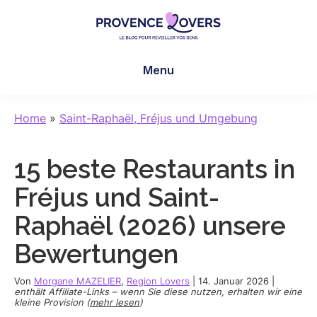
Skip
Skip
Skip
to
to
to
main
primary
footer
Provence
Um
content
sidebar
Lovers
Menu
Ihre
Sinne
in
Home
»
Saint-Raphaël, Fréjus und Umgebung
der
Provence
15 beste Restaurants in
zu
wecken
Fréjus und Saint-
-
Raphaël (2026) unsere
Le
blog
Bewertungen
de
Claire
Von
Morgane MAZELIER
,
Region Lovers
|
14. Januar 2026
|
enthält Affiliate-Links – wenn Sie diese nutzen, erhalten wir eine
et
kleine Provision (
mehr lesen
)
Manu