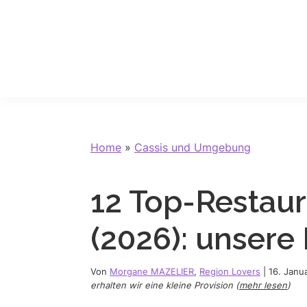
Skip
Skip
Skip
Skip
to
to
to
to
primary
main
primary
footer
navigation
content
sidebar
Home
»
Cassis und Umgebung
12 Top-Restaur
(2026): unser
Von
Morgane MAZELIER
,
Region Lovers
|
16. Janu
erhalten wir eine kleine Provision (
mehr lesen
)