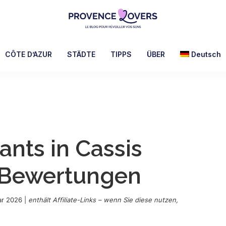
Provence
Um
Lovers
Ihre
CÔTE D’AZUR
STÄDTE
TIPPS
ÜBER
Deutsch
Sinne
in
der
Provence
zu
wecken
ants in Cassis
-
Le
e Bewertungen
blog
de
Claire
ar 2026
|
enthält Affiliate-Links – wenn Sie diese nutzen,
et
Manu