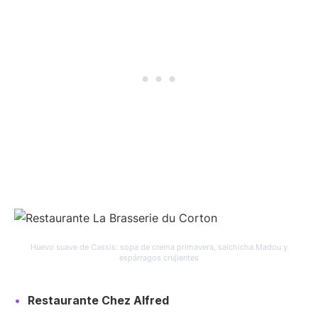
Huevo suave de Cassis: sopa de crema primavera, salchicha Madou y
espárragos crujientes
Restaurante Chez Alfred