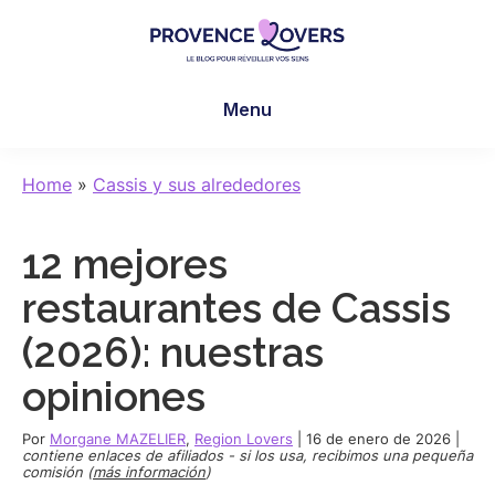
Skip
Skip
Skip
to
to
to
main
primary
footer
Provence
Despertar
content
sidebar
Lovers
Menu
los
sentidos
en
Home
»
Cassis y sus alrededores
Provenza
-
12 mejores
Le
blog
restaurantes de Cassis
de
(2026): nuestras
Claire
et
opiniones
Manu
Por
Morgane MAZELIER
,
Region Lovers
|
16 de enero de 2026
|
contiene enlaces de afiliados - si los usa, recibimos una pequeña
comisión (
más información
)