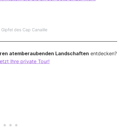
 Gipfel des Cap Canaille
ihren atemberaubenden Landschaften
entdecken?
etzt Ihre private Tour!