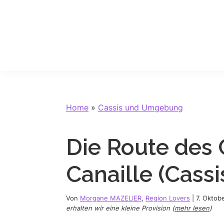
Skip
Skip
Skip
Skip
to
to
to
to
primary
main
primary
footer
navigation
content
sidebar
Home
»
Cassis und Umgebung
Die Route des 
Canaille (Cassi
Von
Morgane MAZELIER
,
Region Lovers
|
7. Oktob
erhalten wir eine kleine Provision (
mehr lesen
)