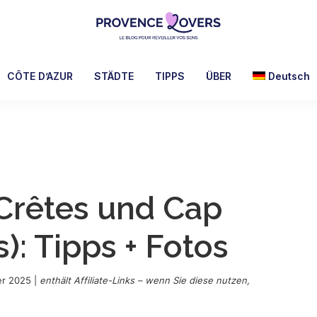
Provence
Um
Lovers
Ihre
CÔTE D’AZUR
STÄDTE
TIPPS
ÜBER
Deutsch
Sinne
in
der
Provence
zu
wecken
Crêtes und Cap
-
Le
s): Tipps + Fotos
blog
de
Claire
er 2025
|
enthält Affiliate-Links – wenn Sie diese nutzen,
et
Manu