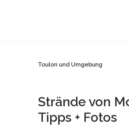
Skip
Skip
Skip
Skip
to
to
to
to
primary
main
primary
footer
navigation
content
sidebar
Toulon und Umgebung
Strände von Mo
Tipps + Fotos