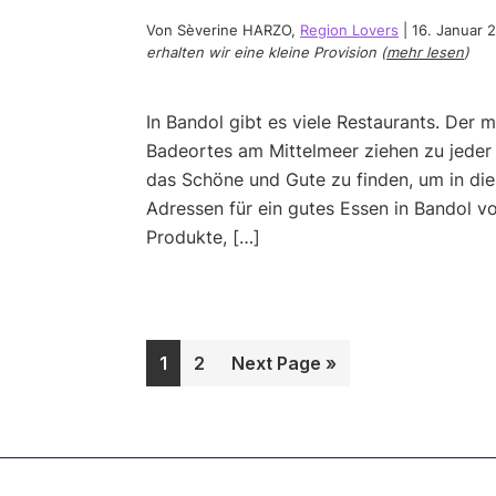
Von
Sèverine HARZO
,
Region Lovers
|
16. Januar 
erhalten wir eine kleine Provision (
mehr lesen
)
In Bandol gibt es viele Restaurants. Der 
Badeortes am Mittelmeer ziehen zu jeder
das Schöne und Gute zu finden, um in di
Adressen für ein gutes Essen in Bandol vo
Produkte, […]
Page
Page
Go
1
2
Next Page »
to