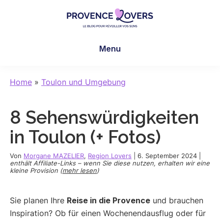
Skip
Skip
Skip
to
to
to
main
primary
footer
Provence
Um
content
sidebar
Lovers
Menu
Ihre
Sinne
in
Home
»
Toulon und Umgebung
der
Provence
8 Sehenswürdigkeiten
zu
wecken
in Toulon (+ Fotos)
-
Le
Von
Morgane MAZELIER
,
Region Lovers
|
6. September 2024
|
enthält Affiliate-Links – wenn Sie diese nutzen, erhalten wir eine
blog
kleine Provision (
mehr lesen
)
de
Claire
Sie planen Ihre
Reise in die Provence
und brauchen
et
Inspiration? Ob für einen Wochenendausflug oder für
Manu