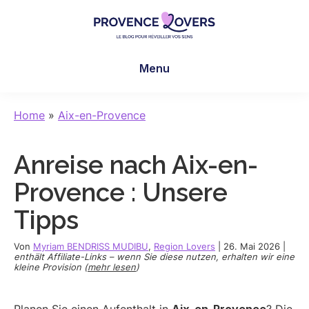
Skip
Skip
Skip
to
to
to
main
primary
footer
Provence
Um
content
sidebar
Lovers
Menu
Ihre
Sinne
in
Home
»
Aix-en-Provence
der
Provence
Anreise nach Aix-en-
zu
wecken
Provence : Unsere
-
Tipps
Le
blog
Von
Myriam BENDRISS MUDIBU
,
Region Lovers
|
26. Mai 2026
|
de
enthält Affiliate-Links – wenn Sie diese nutzen, erhalten wir eine
kleine Provision (
mehr lesen
)
Claire
et
Manu
Planen Sie einen Aufenthalt in
Aix-en-Provence
? Die