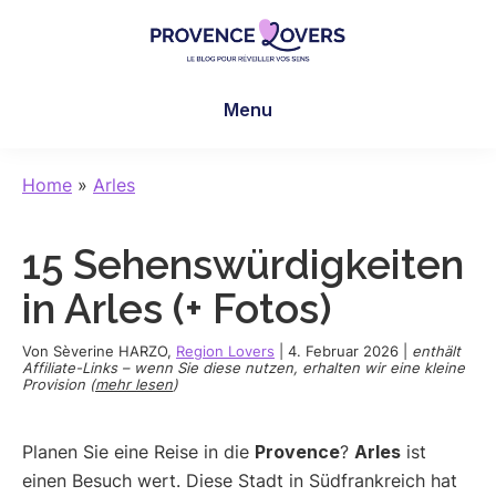
Skip
Skip
Skip
to
to
to
main
primary
footer
Provence
Um
content
sidebar
Lovers
Menu
Ihre
Sinne
in
Home
»
Arles
der
Provence
15 Sehenswürdigkeiten
zu
wecken
in Arles (+ Fotos)
-
Le
Von
Sèverine HARZO
,
Region Lovers
|
4. Februar 2026
|
enthält
Affiliate-Links – wenn Sie diese nutzen, erhalten wir eine kleine
blog
Provision (
mehr lesen
)
de
Claire
Planen Sie eine Reise in die
Provence
?
Arles
ist
et
einen Besuch wert. Diese Stadt in Südfrankreich hat
Manu