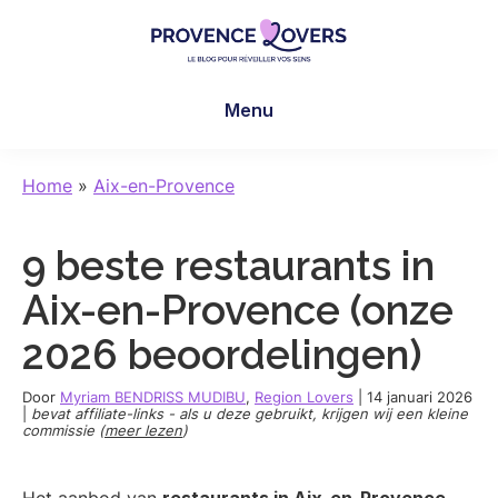
Skip
Skip
Skip
to
to
to
main
primary
footer
Provence
Uw
content
sidebar
Lovers
Menu
zintuigen
prikkelen
in
Home
»
Aix-en-Provence
de
Provence
9 beste restaurants in
-
De
Aix-en-Provence (onze
blog
2026 beoordelingen)
van
Claire
Door
Myriam BENDRISS MUDIBU
,
Region Lovers
|
14 januari 2026
en
|
bevat affiliate-links - als u deze gebruikt, krijgen wij een kleine
commissie (
meer lezen
)
Manu
Het aanbod van
restaurants in Aix-en-Provence