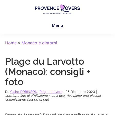
Skip
Skip
Skip
to
to
to
main
primary
footer
Provence
Per
content
sidebar
Lovers
Menu
risvegliare
i
sensi
Home
»
Monaco e dintorni
in
Provenza
Plage du Larvotto
-
Le
(Monaco): consigli +
blog
foto
de
Claire
Da
Claire ROBINSON
,
Region Lovers
|
26 Dicembre 2023
|
et
contiene link di affiliazione - se li usa, riceviamo una piccola
commissione (
scopri di più
)
Manu
Passa da Monaco? Perché non approfittare della sua