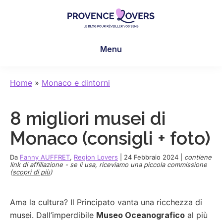
Skip
Skip
Skip
to
to
to
main
primary
footer
Provence
Per
content
sidebar
Lovers
Menu
risvegliare
i
sensi
Home
»
Monaco e dintorni
in
Provenza
8 migliori musei di
-
Le
Monaco (consigli + foto)
blog
de
Da
Fanny AUFFRET
,
Region Lovers
|
24 Febbraio 2024
|
contiene
link di affiliazione - se li usa, riceviamo una piccola commissione
Claire
(
scopri di più
)
et
Manu
Ama la cultura? Il Principato vanta una ricchezza di
musei. Dall’imperdibile
Museo Oceanografico
al più