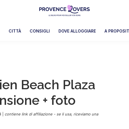
Provence
Per
Lovers
risvegliare
A
CITTÀ
CONSIGLI
DOVE ALLOGGIARE
A PROPOSI
i
sensi
in
Provenza
-
Le
ien Beach Plaza
blog
de
nsione + foto
Claire
et
Manu
4
|
contiene link di affiliazione - se li usa, riceviamo una