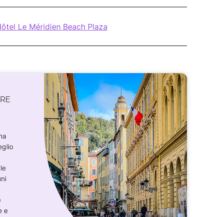
Hôtel Le Méridien Beach Plaza
ARE
rma
eglio
(le
ni
e
e e