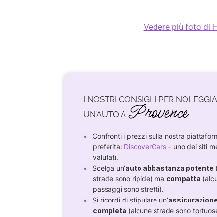
Vedere più foto di 
I NOSTRI CONSIGLI PER NOLEGGI
Provence
UN’AUTO A
Confronti i prezzi sulla nostra piattafo
preferita:
DiscoverCars
– uno dei siti m
valutati.
Scelga un’
auto abbastanza potente
strade sono ripide) ma
compatta
(alcu
passaggi sono stretti).
Si ricordi di stipulare un’
assicurazion
completa
(alcune strade sono tortuos