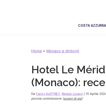
Skip
Skip
Skip
Skip
to
to
to
to
primary
main
primary
footer
navigation
content
sidebar
COSTA AZZURR
Home
»
Monaco e dintorni
Hotel Le Mérid
(Monaco): rece
Da
Fanny AUFFRET
,
Region Lovers
|
15 Aprile 202
piccola commissione (
scopri di più
)