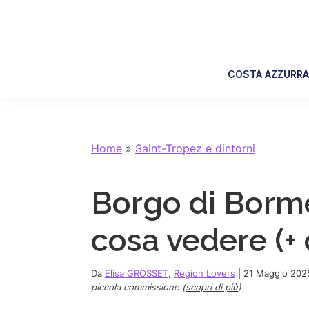
Skip
Skip
Skip
Skip
to
to
to
to
primary
main
primary
footer
navigation
content
sidebar
COSTA AZZURR
Home
»
Saint-Tropez e dintorni
Borgo di Borm
cosa vedere (+ 
Da
Elisa GROSSET
,
Region Lovers
|
21 Maggio 202
piccola commissione (
scopri di più
)