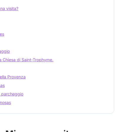
na visita?
mes
laggio
e la Chiesa di Saint-Trophyme.
della Provenza
sas
 parcheggio
imosas