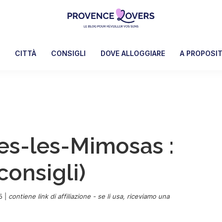
Provence
Per
Lovers
risvegliare
A
CITTÀ
CONSIGLI
DOVE ALLOGGIARE
A PROPOSI
i
sensi
in
Provenza
-
Le
es-les-Mimosas :
blog
de
consigli)
Claire
et
Manu
5
|
contiene link di affiliazione - se li usa, riceviamo una