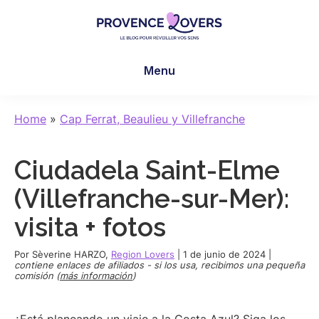
Skip
Skip
Skip
to
to
to
main
primary
footer
Provence
Despertar
content
sidebar
Lovers
Menu
los
sentidos
en
Home
»
Cap Ferrat, Beaulieu y Villefranche
Provenza
-
Ciudadela Saint-Elme
Le
blog
(Villefranche-sur-Mer):
de
visita + fotos
Claire
et
Por
Sèverine HARZO
,
Region Lovers
|
1 de junio de 2024
|
Manu
contiene enlaces de afiliados - si los usa, recibimos una pequeña
comisión (
más información
)
¿Está planeando un viaje a la Costa Azul? Siga los