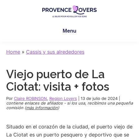
Skip
Skip
Skip
to
to
to
main
primary
footer
Provence
Despertar
content
sidebar
Lovers
Menu
los
sentidos
en
Home
»
Cassis y sus alrededores
Provenza
-
Viejo puerto de La
Le
blog
Ciotat: visita + fotos
de
Claire
Por
Claire ROBINSON
,
Region Lovers
|
13 de julio de 2024
|
contiene enlaces de afiliados - si los usa, recibimos una pequeña
et
comisión (
más información
)
Manu
Situado en el corazón de la ciudad, el puerto viejo de
La Ciotat es un puerto pesquero y deportivo que se