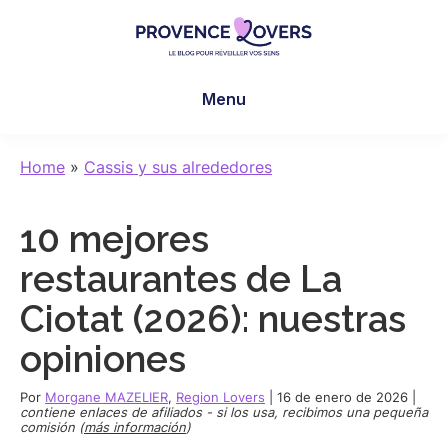
Skip
Skip
Skip
to
to
to
main
primary
footer
Provence
Despertar
content
sidebar
Lovers
Menu
los
sentidos
en
Home
»
Cassis y sus alrededores
Provenza
-
10 mejores
Le
blog
restaurantes de La
de
Ciotat (2026): nuestras
Claire
et
opiniones
Manu
Por
Morgane MAZELIER
,
Region Lovers
|
16 de enero de 2026
|
contiene enlaces de afiliados - si los usa, recibimos una pequeña
comisión (
más información
)