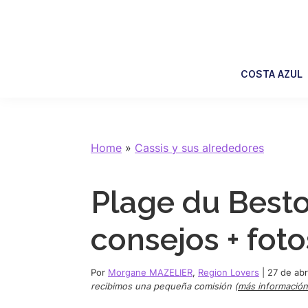
Skip
Skip
Skip
Skip
to
to
to
to
primary
main
primary
footer
navigation
content
sidebar
COSTA AZUL
Home
»
Cassis y sus alrededores
Plage du Besto
consejos + foto
Por
Morgane MAZELIER
,
Region Lovers
|
27 de abr
recibimos una pequeña comisión (
más información