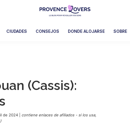
Provence
Despertar
Lovers
los
CIUDADES
CONSEJOS
DONDE ALOJARSE
SOBRE
sentidos
en
Provenza
-
Le
blog
uan (Cassis):
de
Claire
s
et
Manu
il de 2024
|
contiene enlaces de afiliados - si los usa,
)