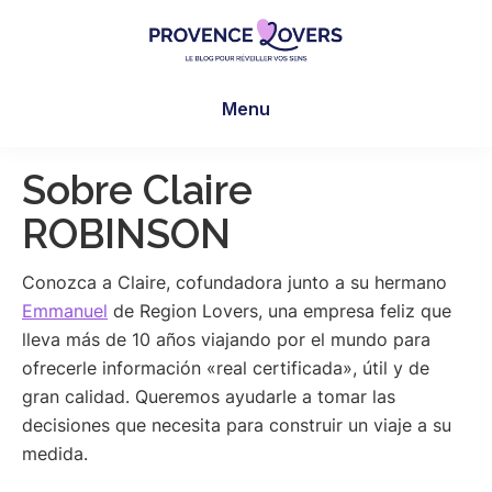
Skip
Skip
to
to
main
footer
Provence
Despertar
content
Lovers
Menu
los
sentidos
en
Sobre Claire
Provenza
ROBINSON
-
Le
Conozca a Claire, cofundadora junto a su hermano
blog
Emmanuel
de Region Lovers, una empresa feliz que
de
lleva más de 10 años viajando por el mundo para
Claire
ofrecerle información «real certificada», útil y de
et
gran calidad. Queremos ayudarle a tomar las
Manu
decisiones que necesita para construir un viaje a su
medida.