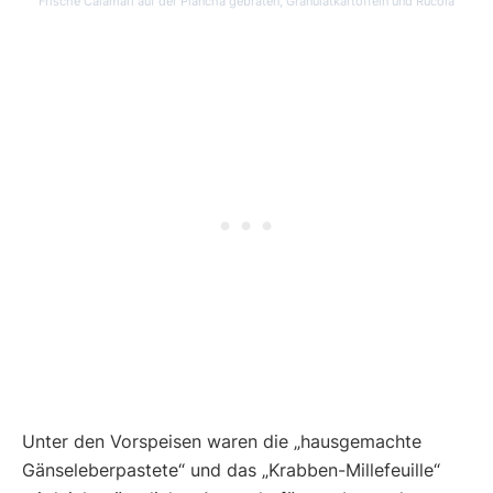
Frische Calamari auf der Plancha gebraten, Granulatkartoffeln und Rucola
Unter den Vorspeisen waren die „hausgemachte
Gänseleberpastete“ und das „Krabben-Millefeuille“