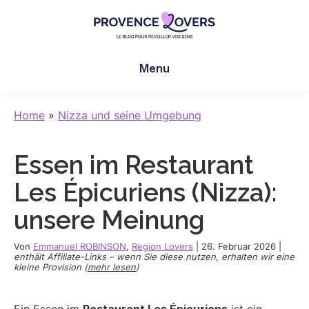
Skip
Skip
Skip
to
to
to
main
primary
footer
Provence
Um
content
sidebar
Lovers
Menu
Ihre
Sinne
in
Home
»
Nizza und seine Umgebung
der
Provence
Essen im Restaurant
zu
wecken
Les Épicuriens (Nizza):
-
unsere Meinung
Le
blog
Von
Emmanuel ROBINSON
,
Region Lovers
|
26. Februar 2026
|
de
enthält Affiliate-Links – wenn Sie diese nutzen, erhalten wir eine
kleine Provision (
mehr lesen
)
Claire
et
Manu
Ein Essen im
Restaurant Les Épicuriens
ist ein