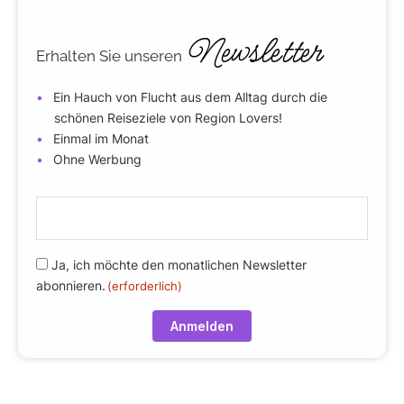
Newsletter
Erhalten Sie unseren
Ein Hauch von Flucht aus dem Alltag durch die
schönen Reiseziele von Region Lovers!
Einmal im Monat
Ohne Werbung
E
-
m
R
Ja, ich möchte den monatlichen Newsletter
a
abonnieren.
(erforderlich)
G
i
P
l
D
(
(
e
e
r
r
f