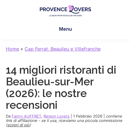
Skip
Skip
Skip
to
to
to
main
primary
footer
Provence
Per
content
sidebar
Lovers
Menu
risvegliare
i
sensi
Home
»
Cap Ferrat, Beaulieu e Villefranche
in
Provenza
14 migliori ristoranti di
-
Le
Beaulieu-sur-Mer
blog
(2026): le nostre
de
Claire
recensioni
et
Manu
Da
Fanny AUFFRET
,
Region Lovers
|
1 Febbraio 2026
|
contiene
link di affiliazione - se li usa, riceviamo una piccola commissione
(
scopri di più
)