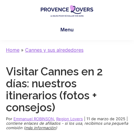
Skip
Skip
Skip
to
to
to
main
primary
footer
Provence
Despertar
content
sidebar
Lovers
Menu
los
sentidos
en
Home
»
Cannes y sus alrededores
Provenza
-
Visitar Cannes en 2
Le
blog
días: nuestros
de
itinerarios (fotos +
Claire
et
consejos)
Manu
Por
Emmanuel ROBINSON
,
Region Lovers
|
11 de marzo de 2025
|
contiene enlaces de afiliados - si los usa, recibimos una pequeña
comisión (
más información
)