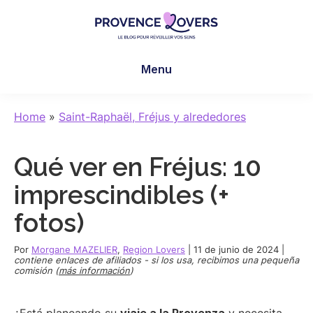
Skip
Skip
Skip
to
to
to
main
primary
footer
Provence
Despertar
content
sidebar
Lovers
Menu
los
sentidos
en
Home
»
Saint-Raphaël, Fréjus y alrededores
Provenza
-
Qué ver en Fréjus: 10
Le
blog
imprescindibles (+
de
fotos)
Claire
et
Por
Morgane MAZELIER
,
Region Lovers
|
11 de junio de 2024
|
Manu
contiene enlaces de afiliados - si los usa, recibimos una pequeña
comisión (
más información
)
¿Está planeando su
viaje a la Provenza
y necesita