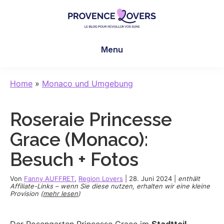
Skip
Skip
Skip
to
to
to
main
primary
footer
Provence
Um
content
sidebar
Lovers
Menu
Ihre
Sinne
in
Home
»
Monaco und Umgebung
der
Provence
Roseraie Princesse
zu
wecken
Grace (Monaco):
-
Besuch + Fotos
Le
blog
Von
Fanny AUFFRET
,
Region Lovers
|
28. Juni 2024
|
enthält
de
Affiliate-Links – wenn Sie diese nutzen, erhalten wir eine kleine
Provision (
mehr lesen
)
Claire
et
Manu
Der Rosengarten Princesse Grace im
Stadtteil